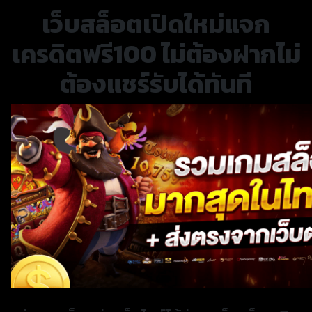
เว็บสล็อตเปิดใหม่แจก
เครดิตฟรี100 ไม่ต้องฝากไม่
ต้องแชร์รับได้ทันที