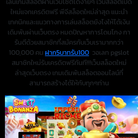
เล่นเกมสล็อตผ่านเว็บไซต์ได้ง่ายๆ เว็บสล็อตเปิด
ใหม่แจกเครดิตฟรี พีจีสล็อตใหม่ล่าสุด แนะนำ
เทคนิคและแนวทางการเล่นสล็อตยังไงให้ได้เงิน
เดิมพันผ่านเว็บตรง หมดปัญหาการโดนโกง กา
รันตีด้วยสมาชิกที่สมัครกับเว็บเรามากกว่า
100,000 คน
ฝาก5บาทรับ100
วอเลท pgslot
สมาชิกใหม่รับเครดิตฟรีทันที!!!เว็บสล็อตใหม่
ล่าสุดเว็บตรง เกมเดิมพันสล็อตออนไลน์ที่
สามารถสร้างได้ให้กับทุกๆท่าน