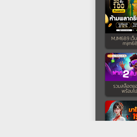
MJM689 เว็บ
mjm68
รวมสล็อตยอ
พร้อมโป
PG SLOT ฝาก 