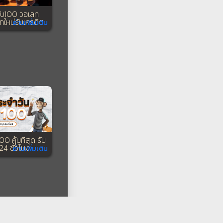
ับ100 วอเลท
กใหม่รับเครดิต
อ่านเพิ่มเติม
นที!!!
0 คุ้มที่สุด รับ
24 ชั่วโมง
อ่านเพิ่มเติม