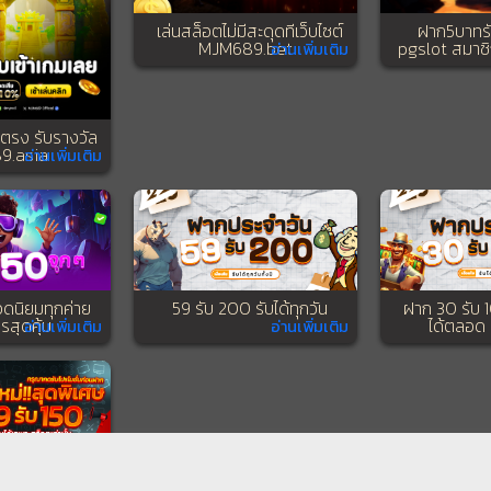
เล่นสล็อตไม่มีสะดุดที่เว็บไซต์
ฝาก5บาทร
MJM689.bet
pgslot สมาชิ
อ่านเพิ่มเติม
ฟรีทั
ตรง รับรางวัล
9.asia
อ่านเพิ่มเติม
ดนิยมทุกค่าย
59 รับ 200 รับได้ทุกวัน
ฝาก 30 รับ 10
รสุดคุ้ม
ได้ตลอด 
อ่านเพิ่มเติม
อ่านเพิ่มเติม
10 รับ 100 ให้